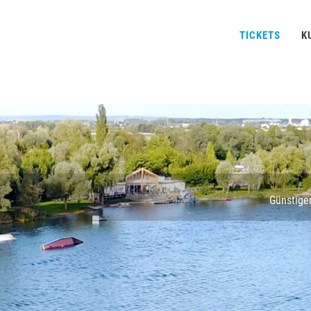
TICKETS
K
Günstiger