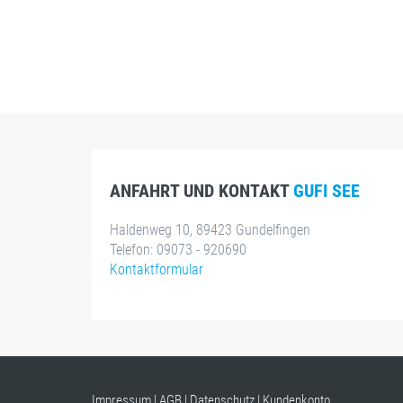
ANFAHRT UND KONTAKT
GUFI SEE
Haldenweg 10, 89423 Gundelfingen
Telefon: 09073 - 920690
Kontaktformular
Impressum
|
AGB
|
Datenschutz
|
Kundenkonto