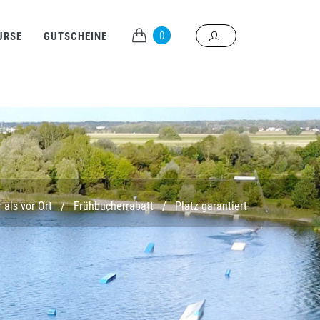
0
URSE
GUTSCHEINE
 als vor Ort
/
Frühbucherrabatt
/
Platz garantiert