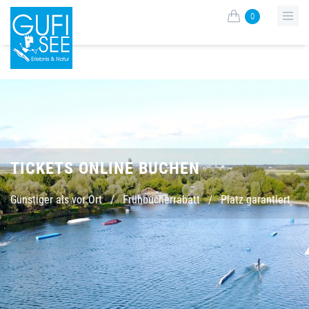
0
TICKETS ONLINE BUCHEN
Günstiger als vor Ort
/
Frühbucherrabatt
/
Platz garantiert