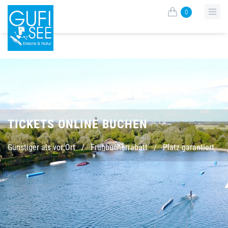
0
TICKETS ONLINE BUCHEN
Günstiger als vor Ort
/
Frühbucherrabatt
/
Platz garantiert