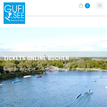
0
TICKETS ONLINE BUCHEN
Günstiger als vor Ort
/
Frühbucherrabatt
/
Platz garantiert