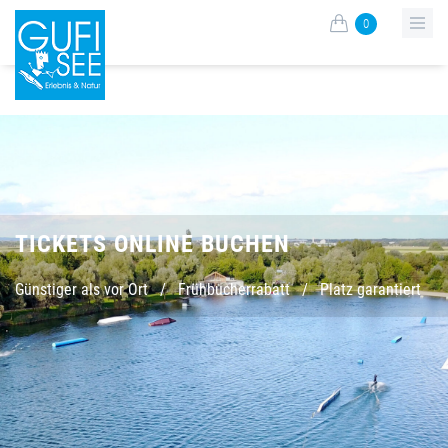
0
TICKETS ONLINE BUCHEN
Günstiger als vor Ort
/
Frühbucherrabatt
/
Platz garantiert