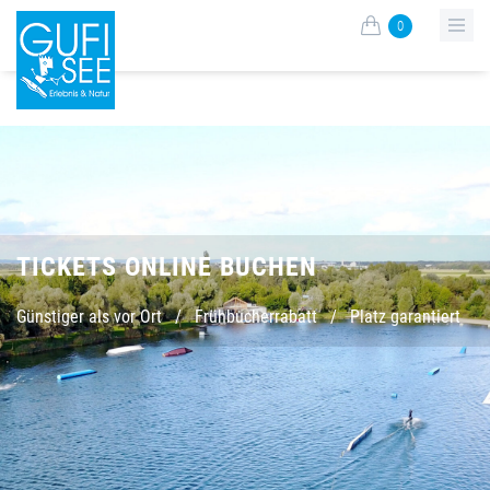
0
TICKETS ONLINE BUCHEN
Günstiger als vor Ort
/
Frühbucherrabatt
/
Platz garantiert