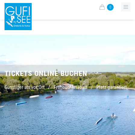
0
TICKETS ONLINE BUCHEN
Günstiger als vor Ort
/
Frühbucherrabatt
/
Platz garantiert