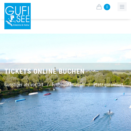
0
TICKETS ONLINE BUCHEN
Günstiger als vor Ort
/
Frühbucherrabatt
/
Platz garantiert