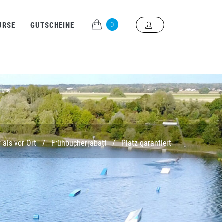
0
URSE
GUTSCHEINE
 als vor Ort
/
Frühbucherrabatt
/
Platz garantiert