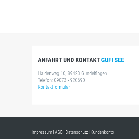
ANFAHRT UND KONTAKT
GUFI SEE
Haldenweg 10, 89423 Gundelfingen
Telefon: 09073 - 920690
Kontaktformular
Impressum
|
AGB
|
Datenschutz
|
Kundenkonto