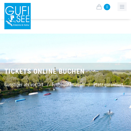
0
TICKETS ONLINE BUCHEN
Günstiger als vor Ort
/
Frühbucherrabatt
/
Platz garantiert