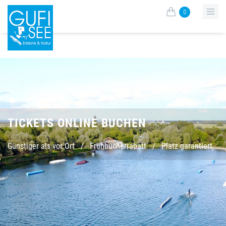
0
TICKETS ONLINE BUCHEN
Günstiger als vor Ort
/
Frühbucherrabatt
/
Platz garantiert